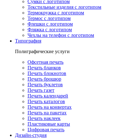
Сумки с логотипом
Текстильные изделия с логотипом
Термокружка с логотипом
Термос с логотипом
Флешки с логотипом
Фляжка с логотипом
Чехлы на телефон с логотипом
Типография
Полиграфические услуги
Офсетная печать
Печать бланков
Печать блокнотов
Печать брошюр
Печать буклетов
Печать газет
Печать календарей
Печать каталогов
Печать на конвертах
Печать на пакетах
Печать наклеек
Пластиковые карты
Цифровая печать
Дизайн-студия