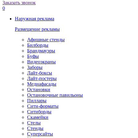
Заказать звонок
0
Наружная реклама
Размещение рекламы
Афишные стенды
Билборды
Брандмауэры
Буфы
Видеоэкраны
Заборы
Лайт-боксы
Лайт-постеры
Медиафасады
Остановки
Остановочные павильоны
Пиллары
Сити-форматы
Ситиборды
Скамейки
Стелы
Стенды
Суперсайты