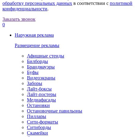
обработку персональных данных
в соответствии с
политикой
конфиденциальности
.
Заказать звонок
0
Наружная реклама
Размещение рекламы
Афишные стенды
Билборды
Брандмауэры
Буфы
Видеоэкраны
Заборы
Лайт-боксы
Лайт-постеры
Медиафасады
Остановки
Остановочные павильоны
Пиллары
Сити-форматы
Ситиборды
Скамейки