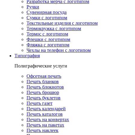
Разработка мерча с логотипом
Ручки
Сувенирная посуда
Сумки с логотипом
Текстильные изделия с логотипом
Термокружка с логотипом
Термос с логотипом
Флешки с логотипом
Фляжка с логотипом
Чехлы на телефон с логотипом
Типография
Полиграфические услуги
Офсетная печать
Печать бланков
Печать блокнотов
Печать брошюр
Печать буклетов
Печать газет
Печать календарей
Печать каталогов
Печать на конвертах
Печать на пакетах
Печать наклеек