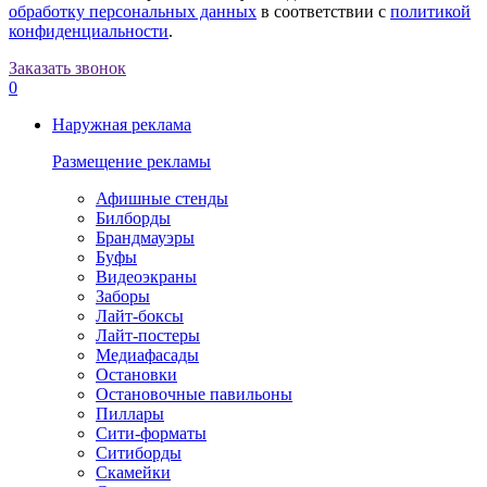
обработку персональных данных
в соответствии с
политикой
конфиденциальности
.
Заказать звонок
0
Наружная реклама
Размещение рекламы
Афишные стенды
Билборды
Брандмауэры
Буфы
Видеоэкраны
Заборы
Лайт-боксы
Лайт-постеры
Медиафасады
Остановки
Остановочные павильоны
Пиллары
Сити-форматы
Ситиборды
Скамейки