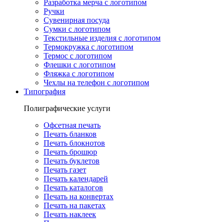
Разработка мерча с логотипом
Ручки
Сувенирная посуда
Сумки с логотипом
Текстильные изделия с логотипом
Термокружка с логотипом
Термос с логотипом
Флешки с логотипом
Фляжка с логотипом
Чехлы на телефон с логотипом
Типография
Полиграфические услуги
Офсетная печать
Печать бланков
Печать блокнотов
Печать брошюр
Печать буклетов
Печать газет
Печать календарей
Печать каталогов
Печать на конвертах
Печать на пакетах
Печать наклеек