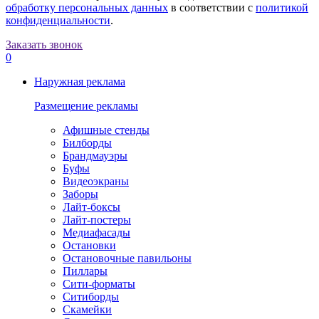
обработку персональных данных
в соответствии с
политикой
конфиденциальности
.
Заказать звонок
0
Наружная реклама
Размещение рекламы
Афишные стенды
Билборды
Брандмауэры
Буфы
Видеоэкраны
Заборы
Лайт-боксы
Лайт-постеры
Медиафасады
Остановки
Остановочные павильоны
Пиллары
Сити-форматы
Ситиборды
Скамейки