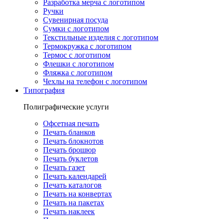
Разработка мерча с логотипом
Ручки
Сувенирная посуда
Сумки с логотипом
Текстильные изделия с логотипом
Термокружка с логотипом
Термос с логотипом
Флешки с логотипом
Фляжка с логотипом
Чехлы на телефон с логотипом
Типография
Полиграфические услуги
Офсетная печать
Печать бланков
Печать блокнотов
Печать брошюр
Печать буклетов
Печать газет
Печать календарей
Печать каталогов
Печать на конвертах
Печать на пакетах
Печать наклеек