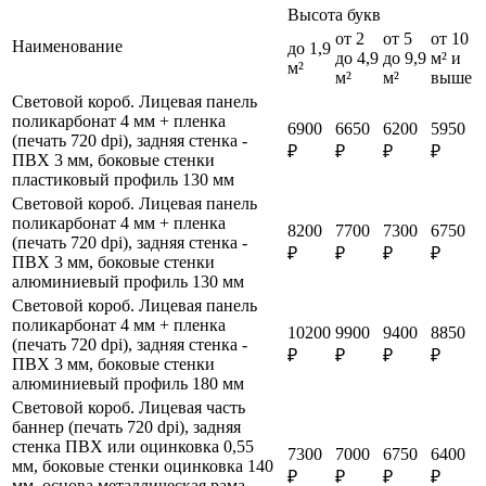
Высота букв
от 2
от 5
от 10
Наименование
до 1,9
до 4,9
до 9,9
м² и
м²
м²
м²
выше
Световой короб. Лицевая панель
поликарбонат 4 мм + пленка
6900
6650
6200
5950
(печать 720 dpi), задняя стенка -
₽
₽
₽
₽
ПВХ 3 мм, боковые стенки
пластиковый профиль 130 мм
Световой короб. Лицевая панель
поликарбонат 4 мм + пленка
8200
7700
7300
6750
(печать 720 dpi), задняя стенка -
₽
₽
₽
₽
ПВХ 3 мм, боковые стенки
алюминиевый профиль 130 мм
Световой короб. Лицевая панель
поликарбонат 4 мм + пленка
10200
9900
9400
8850
(печать 720 dpi), задняя стенка -
₽
₽
₽
₽
ПВХ 3 мм, боковые стенки
алюминиевый профиль 180 мм
Световой короб. Лицевая часть
баннер (печать 720 dpi), задняя
стенка ПВХ или оцинковка 0,55
7300
7000
6750
6400
мм, боковые стенки оцинковка 140
₽
₽
₽
₽
мм, основа металлическая рама,