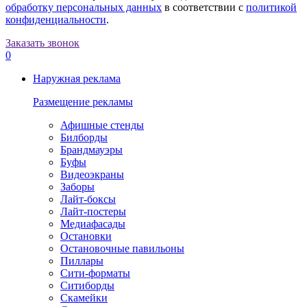
обработку персональных данных
в соответствии с
политикой
конфиденциальности
.
Заказать звонок
0
Наружная реклама
Размещение рекламы
Афишные стенды
Билборды
Брандмауэры
Буфы
Видеоэкраны
Заборы
Лайт-боксы
Лайт-постеры
Медиафасады
Остановки
Остановочные павильоны
Пиллары
Сити-форматы
Ситиборды
Скамейки