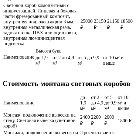
Световой короб комопзитный с
инкрустрацией. Лицевая и боковая
части фрезерованный композит,
25000
23150
21150
18500
внутренняя подложка акрил 3 мм,
внутренняя металлическая рама,
₽
₽
₽
₽
задняя стенка ПВХ или оцинковка,
внутренняя люминисцентная
подсветка
Высота букв
Наименование
до 1,9
от 2 до 4,9
от 5 до 9,9
от 10 м² и
м²
м²
м²
выше
Стоимость монтажа световых коробов
до
от 2
от 5
от 10
Наименование
1,9
до 4,9
до 9,9
м² и
м²
м²
м²
выше
Монтаж, подключение вывески на
2400
2200
2000
стену. Световая вывеска (световой
1800 ₽
₽
₽
₽
короб)
Монтажи, подключение вывесок на
Просчитывается