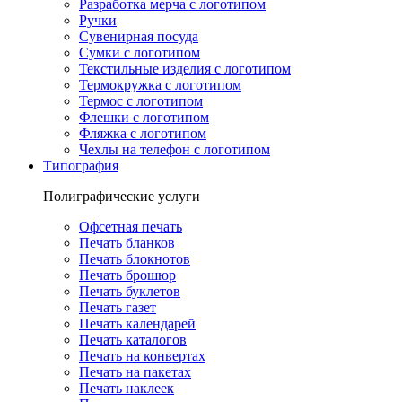
Разработка мерча с логотипом
Ручки
Сувенирная посуда
Сумки с логотипом
Текстильные изделия с логотипом
Термокружка с логотипом
Термос с логотипом
Флешки с логотипом
Фляжка с логотипом
Чехлы на телефон с логотипом
Типография
Полиграфические услуги
Офсетная печать
Печать бланков
Печать блокнотов
Печать брошюр
Печать буклетов
Печать газет
Печать календарей
Печать каталогов
Печать на конвертах
Печать на пакетах
Печать наклеек