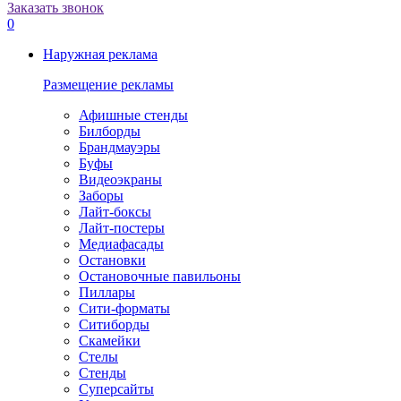
Заказать звонок
0
Наружная реклама
Размещение рекламы
Афишные стенды
Билборды
Брандмауэры
Буфы
Видеоэкраны
Заборы
Лайт-боксы
Лайт-постеры
Медиафасады
Остановки
Остановочные павильоны
Пиллары
Сити-форматы
Ситиборды
Скамейки
Стелы
Стенды
Суперсайты