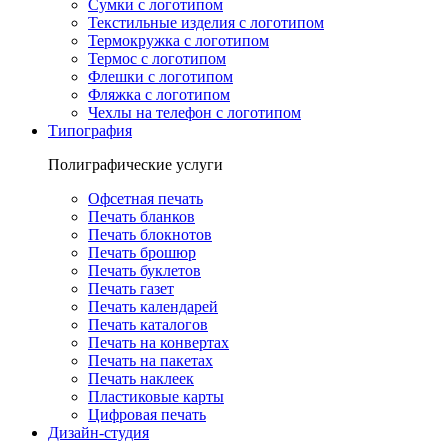
Сумки с логотипом
Текстильные изделия с логотипом
Термокружка с логотипом
Термос с логотипом
Флешки с логотипом
Фляжка с логотипом
Чехлы на телефон с логотипом
Типография
Полиграфические услуги
Офсетная печать
Печать бланков
Печать блокнотов
Печать брошюр
Печать буклетов
Печать газет
Печать календарей
Печать каталогов
Печать на конвертах
Печать на пакетах
Печать наклеек
Пластиковые карты
Цифровая печать
Дизайн-студия