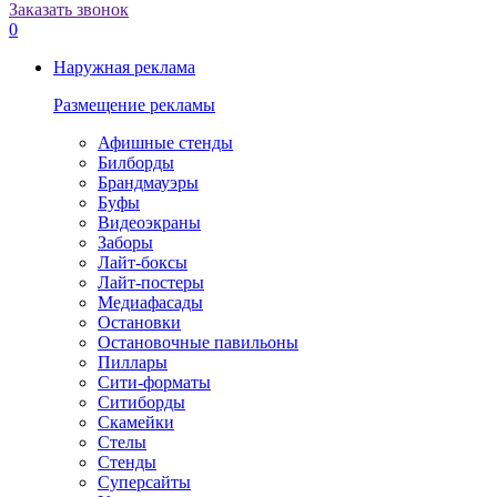
Заказать звонок
0
Наружная реклама
Размещение рекламы
Афишные стенды
Билборды
Брандмауэры
Буфы
Видеоэкраны
Заборы
Лайт-боксы
Лайт-постеры
Медиафасады
Остановки
Остановочные павильоны
Пиллары
Сити-форматы
Ситиборды
Скамейки
Стелы
Стенды
Суперсайты