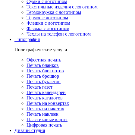
Сумки с логотипом
Текстильные изделия с логотипом
Термокружка с логотипом
Термос с логотипом
Флешки с логотипом
Фляжка с логотипом
Чехлы на телефон с логотипом
Типография
Полиграфические услуги
Офсетная печать
Печать бланков
Печать блокнотов
Печать брошюр
Печать буклетов
Печать газет
Печать календарей
Печать каталогов
Печать на конвертах
Печать на пакетах
Печать наклеек
Пластиковые карты
Цифровая печать
Дизайн-студия