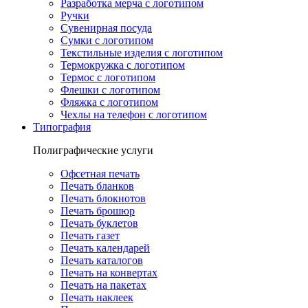
Разработка мерча с логотипом
Ручки
Сувенирная посуда
Сумки с логотипом
Текстильные изделия с логотипом
Термокружка с логотипом
Термос с логотипом
Флешки с логотипом
Фляжка с логотипом
Чехлы на телефон с логотипом
Типография
Полиграфические услуги
Офсетная печать
Печать бланков
Печать блокнотов
Печать брошюр
Печать буклетов
Печать газет
Печать календарей
Печать каталогов
Печать на конвертах
Печать на пакетах
Печать наклеек