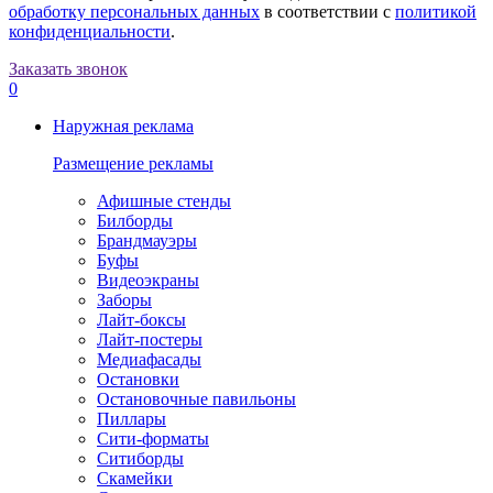
обработку персональных данных
в соответствии с
политикой
конфиденциальности
.
Заказать звонок
0
Наружная реклама
Размещение рекламы
Афишные стенды
Билборды
Брандмауэры
Буфы
Видеоэкраны
Заборы
Лайт-боксы
Лайт-постеры
Медиафасады
Остановки
Остановочные павильоны
Пиллары
Сити-форматы
Ситиборды
Скамейки