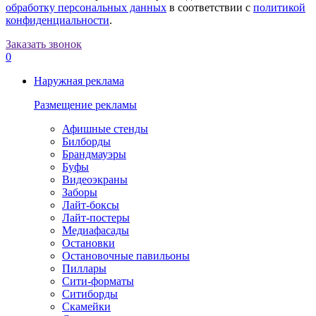
обработку персональных данных
в соответствии с
политикой
конфиденциальности
.
Заказать звонок
0
Наружная реклама
Размещение рекламы
Афишные стенды
Билборды
Брандмауэры
Буфы
Видеоэкраны
Заборы
Лайт-боксы
Лайт-постеры
Медиафасады
Остановки
Остановочные павильоны
Пиллары
Сити-форматы
Ситиборды
Скамейки