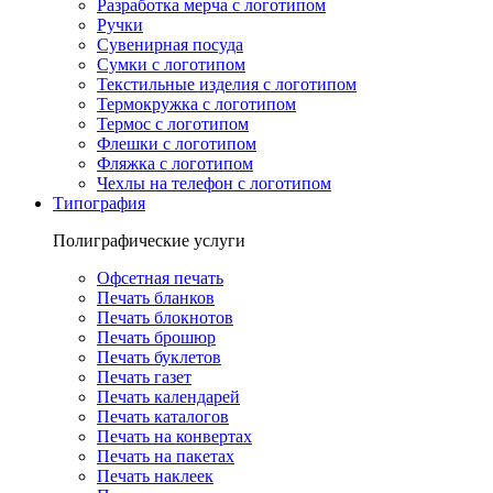
Разработка мерча с логотипом
Ручки
Сувенирная посуда
Сумки с логотипом
Текстильные изделия с логотипом
Термокружка с логотипом
Термос с логотипом
Флешки с логотипом
Фляжка с логотипом
Чехлы на телефон с логотипом
Типография
Полиграфические услуги
Офсетная печать
Печать бланков
Печать блокнотов
Печать брошюр
Печать буклетов
Печать газет
Печать календарей
Печать каталогов
Печать на конвертах
Печать на пакетах
Печать наклеек