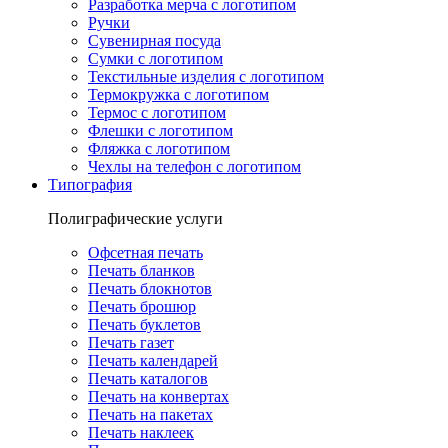
Разработка мерча с логотипом
Ручки
Сувенирная посуда
Сумки с логотипом
Текстильные изделия с логотипом
Термокружка с логотипом
Термос с логотипом
Флешки с логотипом
Фляжка с логотипом
Чехлы на телефон с логотипом
Типография
Полиграфические услуги
Офсетная печать
Печать бланков
Печать блокнотов
Печать брошюр
Печать буклетов
Печать газет
Печать календарей
Печать каталогов
Печать на конвертах
Печать на пакетах
Печать наклеек