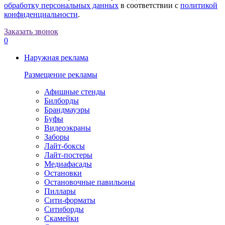
обработку персональных данных
в соответствии с
политикой
конфиденциальности
.
Заказать звонок
0
Наружная реклама
Размещение рекламы
Афишные стенды
Билборды
Брандмауэры
Буфы
Видеоэкраны
Заборы
Лайт-боксы
Лайт-постеры
Медиафасады
Остановки
Остановочные павильоны
Пиллары
Сити-форматы
Ситиборды
Скамейки